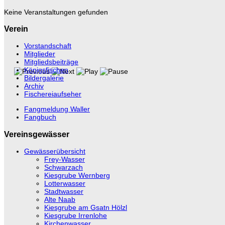
Keine Veranstaltungen gefunden
Verein
Vorstandschaft
Mitglieder
Mitgliedsbeiträge
Königsfischen
Bildergalerie
Archiv
Fischereiaufseher
Fangmeldung Waller
Fangbuch
Vereinsgewässer
Gewässerübersicht
Frey-Wasser
Schwarzach
Kiesgrube Wernberg
Lotterwasser
Stadtwasser
Alte Naab
Kiesgrube am Gsatn Hölzl
Kiesgrube Irrenlohe
Kirchenwasser