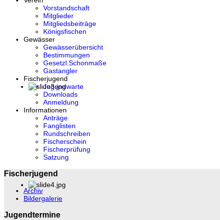
Verein
Vorstandschaft
Mitglieder
Mitgliedsbeiträge
Königsfischen
Gewässer
Gewässerübersicht
Bestimmungen
Gesetzl.Schonmaße
Gastangler
Fischerjugend
Jugendwarte
Downloads
Anmeldung
Informationen
Anträge
Fanglisten
Rundschreiben
Fischerschein
Fischerprüfung
Satzung
Fischerjugend
Archiv
Bildergalerie
Jugendtermine