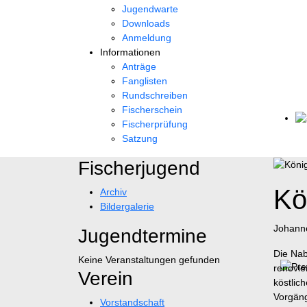
Jugendwarte
Downloads
Anmeldung
Informationen
Anträge
Fanglisten
Rundschreiben
Fischerschein
Fischerprüfung
Satzung
Fischerjugend
Kö
Archiv
Bildergalerie
Johanne
Jugendtermine
Die Nab
Keine Veranstaltungen gefunden
renovie
Verein
köstlic
Vorgäng
Vorstandschaft