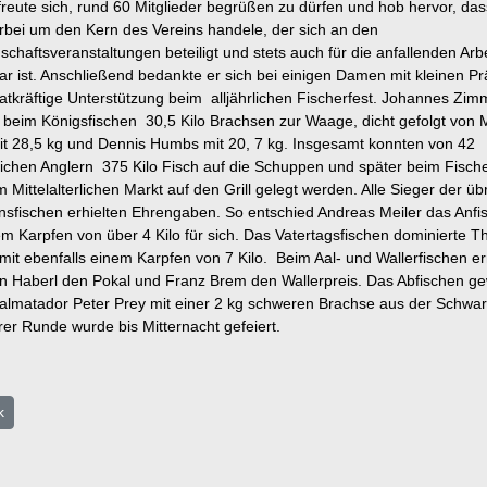
freute sich, rund 60 Mitglieder begrüßen zu dürfen und hob hervor, das
erbei um den Kern des Vereins handele, der sich an den
chaftsveranstaltungen beteiligt und stets auch für die anfallenden Arb
ar ist. Anschließend bedankte er sich bei einigen Damen mit kleinen P
 tatkräftige Unterstützung beim alljährlichen Fischerfest. Johannes Zim
 beim Königsfischen 30,5 Kilo Brachsen zur Waage, dicht gefolgt von 
it 28,5 kg und Dennis Humbs mit 20, 7 kg. Insgesamt konnten von 42
eichen Anglern 375 Kilo Fisch auf die Schuppen und später beim Fische
 Mittelalterlichen Markt auf den Grill gelegt werden. Alle Sieger der üb
onsfischen erhielten Ehrengaben. So entschied Andreas Meiler das Anfi
em Karpfen von über 4 Kilo für sich. Das Vatertagsfischen dominierte 
mit ebenfalls einem Karpfen von 7 Kilo. Beim Aal- und Wallerfischen e
an Haberl den Pokal und Franz Brem den Wallerpreis. Das Abfischen g
almatador Peter Prey mit einer 2 kg schweren Brachse aus der Schwa
erer Runde wurde bis Mitternacht gefeiert.
riger Beitrag: Baumaßnahmen an der Naab
k