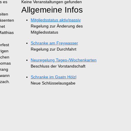
s es
Keine Veranstaltungen gefunden
Allgemeine Infos
eiten
Mitgliedsstatus aktiv/passiv
räsenten
Regelung zur Änderung des
met
Mitgliedsstatus
Matthias
Schranke am Freywasser
rfest
Regelung zur Durchfahrt
rigen
schen
Neuregelung Tages-/Wochenkarten
Thomas
Beschluss der Vorstandschaft
rrang
ewann
Schranke im Gsatn Hölzl
rzach.
Neue Schlüsselausgabe