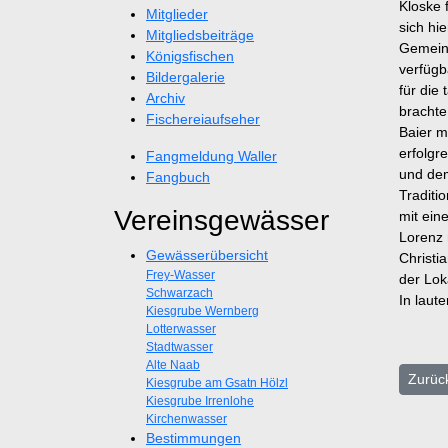
Kloske 
Mitglieder
sich hi
Mitgliedsbeiträge
Gemeins
Königsfischen
verfügb
Bildergalerie
für die
Archiv
brachte
Fischereiaufseher
Baier m
erfolgr
Fangmeldung Waller
und dem
Fangbuch
Traditi
Vereinsgewässer
mit ein
Lorenz 
Gewässerübersicht
Christi
Frey-Wasser
der Lok
Schwarzach
In laut
Kiesgrube Wernberg
Lotterwasser
Stadtwasser
Alte Naab
Vorhe
Zurüc
Kiesgrube am Gsatn Hölzl
Kiesgrube Irrenlohe
Kirchenwasser
Bestimmungen