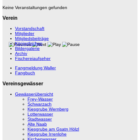
Keine Veranstaltungen gefunden
Verein
Vorstandschaft
Mitglieder
Mitgliedsbeiträge
Königsfischen
Bildergalerie
Archiv
Fischereiaufseher
Fangmeldung Waller
Fangbuch
Vereinsgewässer
Gewässerübersicht
Frey-Wasser
Schwarzach
Kiesgrube Wernberg
Lotterwasser
Stadtwasser
Alte Naab
Kiesgrube am Gsatn Hölzl
Kiesgrube Irrenlohe
Kirchenwasser