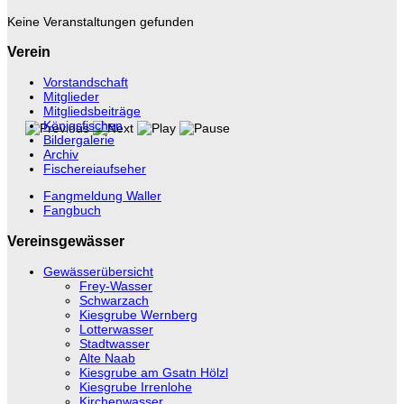
Keine Veranstaltungen gefunden
Verein
Vorstandschaft
Mitglieder
Mitgliedsbeiträge
Königsfischen
Bildergalerie
Archiv
Fischereiaufseher
Fangmeldung Waller
Fangbuch
Vereinsgewässer
Gewässerübersicht
Frey-Wasser
Schwarzach
Kiesgrube Wernberg
Lotterwasser
Stadtwasser
Alte Naab
Kiesgrube am Gsatn Hölzl
Kiesgrube Irrenlohe
Kirchenwasser